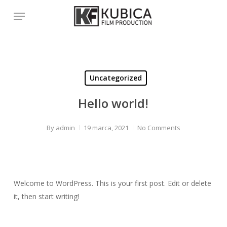
Skip
Menu
to
main
content
Uncategorized
Hello world!
By
admin
19 marca, 2021
No Comments
Welcome to WordPress. This is your first post. Edit or delete
it, then start writing!